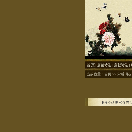
首 页
|
唐前诗选
|
唐朝诗选
|
当前位置：
首页
>>
宋后词选
服务提供:听松阁精品