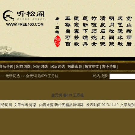
唐后诗选
|
宋前词选
|
宋朝词选
|
宋后词选
|
散曲杂剧
|
散文骈文
|
古今诗集
|
>>
元朝词选
>>
金元词 卷029 王丹桂
站内搜索:
金元词 卷029 王丹桂
诗词网 文章作者:海棠 内容来源:听松阁精品诗词网 发表时间:2013-11-10 文章类别