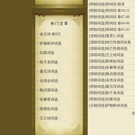
·
[明朝词选]
明词综 附录
·
[明朝词选]
明词综 卷10-12
·
[明朝词选]
明词综 卷07-09
·
[明朝词选]
明词综 卷04-06
热 门 文 章
·
[明朝词选]
明词综 卷01-03
金元词 卷032
·
[清朝词选]
黄景仁词选
·
[清朝词选]
纳兰性德词全集
萨都剌诗词选
·
[清朝词选]
纳兰性德词选
刘基词选
·
[清朝词选]
王士祯词选
·
[清朝词选]
陈维崧词选
陈子龙词选
·
[清朝词选]
朱彝尊词选
夏完淳词选
·
[清朝词选]
顾贞观词选
·
[清朝词选]
吴伟业词选
吴伟业词选
·
[明朝词选]
夏完淳词选
顾贞观词选
·
[明朝词选]
陈子龙词选
·
[明朝词选]
刘基词选
朱彝尊词选
·
[元朝词选]
萨都剌诗词选
陈维崧词选
王士祯词选